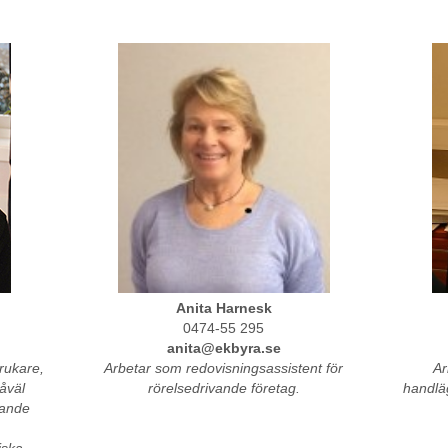
Anita Harnesk
0474-55 295
anita@ekbyra.se
rukare,
Arbetar som redovisningsassistent för
Ar
åväl
rörelsedrivande företag.
handlä
vande