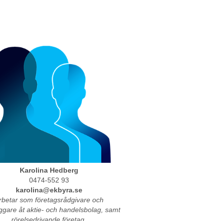
Karolina Hedberg
0474-552 93
karolina@ekbyra.se
rbetar som företagsrådgivare och
ggare åt aktie- och handelsbolag, samt
rörelsedrivande företag.