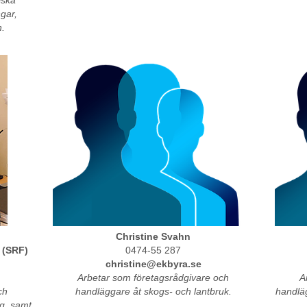
iska
gar,
n.
Christine Svahn
 (SRF)
0474-55 287
christine@ekbyra.se
Arbetar som företagsrådgivare och
A
ch
handläggare åt skogs- och lantbruk.
handlä
g, samt