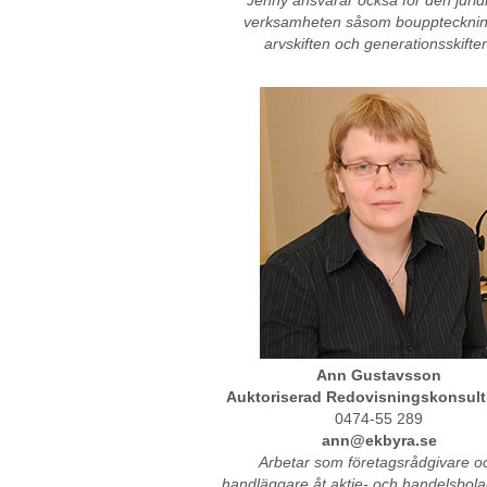
Jenny ansvarar också för den jurid
verksamheten såsom boupptecknin
arvskiften och generationsskifte
Ann Gustavsson
Auktoriserad Redovisningskonsult
0474-55 289
ann@ekbyra.se
Arbetar som företagsrådgivare o
handläggare åt aktie- och handelsbola