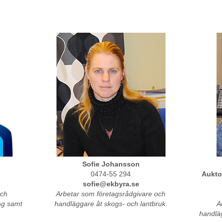
Sofie Johansson
0474-55 294
Aukto
sofie@ekbyra.se
och
Arbetar som företagsrådgivare och
ag samt
handläggare åt skogs- och lantbruk.
A
handlä